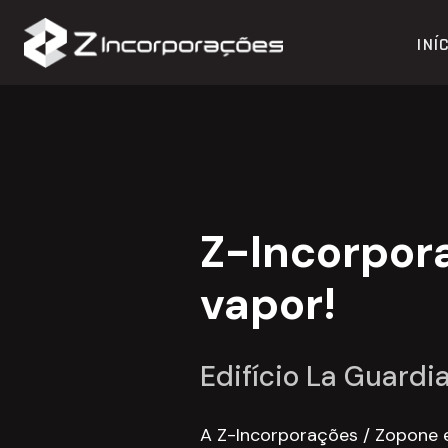
INÍ
Z-Incorpor
vapor!
Edifício La Guard
A Z-Incorporações / Zopone e