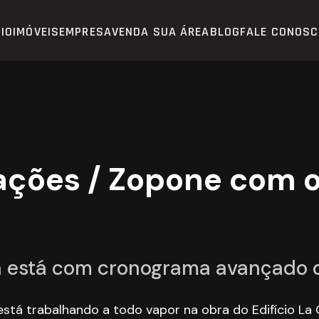
CIO
IMÓVEIS
EMPRESA
VENDA SUA ÁREA
BLOG
FALE CONOS
ações / Zopone com o
ia está com cronograma avançado 
stá trabalhando a todo vapor na obra do Edifício La 